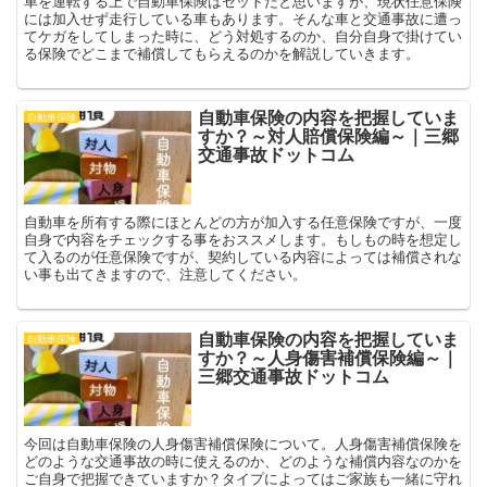
車を運転する上で自動車保険はセットだと思いますが、現状任意保険
には加入せず走行している車もあります。そんな車と交通事故に遭っ
てケガをしてしまった時に、どう対処するのか、自分自身で掛けてい
る保険でどこまで補償してもらえるのかを解説していきます。
自動車保険の内容を把握していま
自動車保険
すか？～対人賠償保険編～｜三郷
交通事故ドットコム
自動車を所有する際にほとんどの方が加入する任意保険ですが、一度
自身で内容をチェックする事をおススメします。もしもの時を想定し
て入るのが任意保険ですが、契約している内容によっては補償されな
い事も出てきますので、注意してください。
自動車保険の内容を把握していま
自動車保険
すか？～人身傷害補償保険編～｜
三郷交通事故ドットコム
今回は自動車保険の人身傷害補償保険について。人身傷害補償保険を
どのような交通事故の時に使えるのか、どのような補償内容なのかを
ご自身で把握できていますか？タイプによってはご家族も一緒に守れ